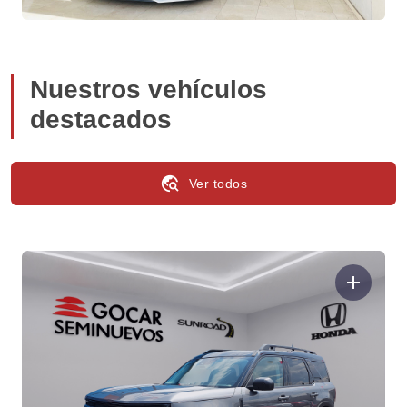
Nuestros vehículos
destacados
travel_explore
Ver todos
add