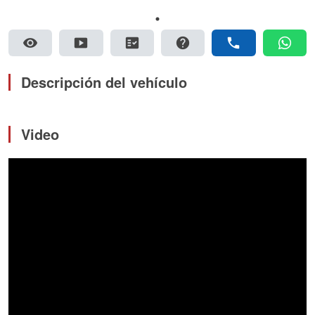
visibility
smart_display
fact_check
help
phone
whatsapp
Descripción del vehículo
Video