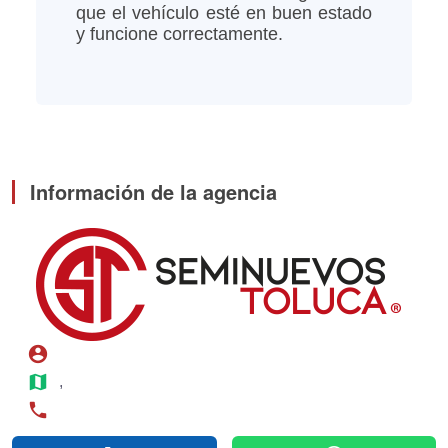
que el vehículo esté en buen estado
y funcione correctamente.
Información de la agencia
account_circle
map
, 
phone