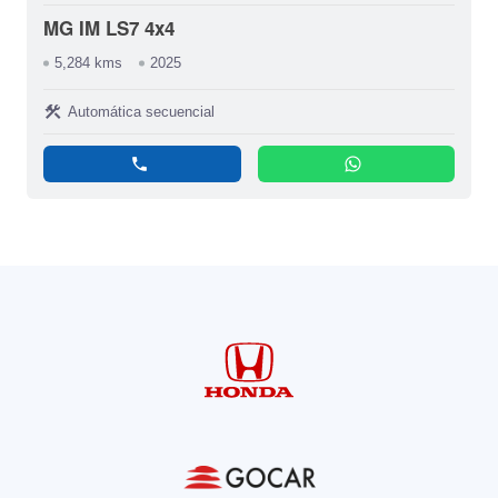
MG IM LS7 4x4
5,284 kms
2025
construction
Automática secuencial
phone
whatsapp