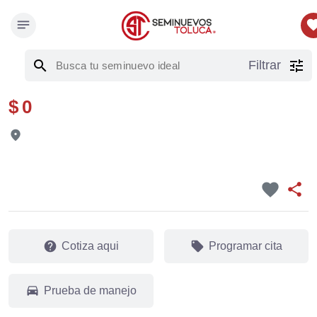
notes
favor
search
tune
Filtrar
$ 0
fmd_good
favorite
share
help
local_offer
Cotiza aqui
Programar cita
drive_eta
Prueba de manejo