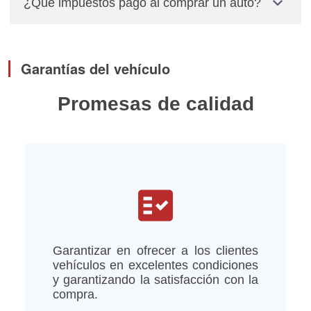
expand_more
¿Qué impuestos pago al comprar un auto?
relacionados con placas, cambios de propietarios
y pagos de impuestos los debes gestionar
El impuesto se calcula multiplicando el valor total
personalmente.
del vehículo por el factor de depreciación,
Garantías del vehículo
tomando en cuenta el año del modelo del vehículo
Promesas de calidad
fact_check
Garantizar en ofrecer a los clientes
vehículos en excelentes condiciones
y garantizando la satisfacción con la
compra.