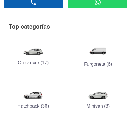
phone
whatsapp
Top categorías
Crossover (17)
Furgoneta (6)
Hatchback (36)
Minivan (8)