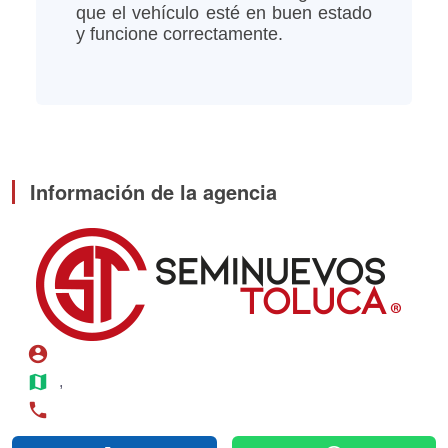
que el vehículo esté en buen estado
y funcione correctamente.
Información de la agencia
account_circle
map
, 
phone