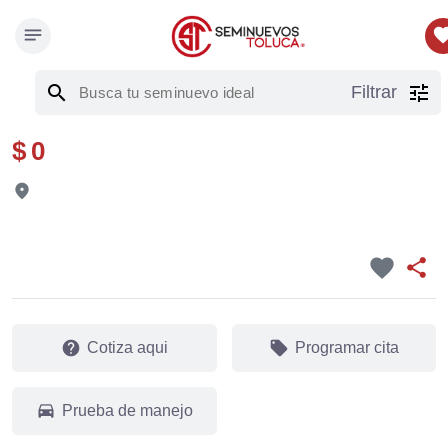
notes
favor
search
tune
Filtrar
$ 0
fmd_good
favorite
share
help
local_offer
Cotiza aqui
Programar cita
drive_eta
Prueba de manejo