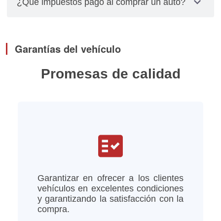
expand_more
¿Qué impuestos pago al comprar un auto?
relacionados con placas, cambios de propietarios
y pagos de impuestos los debes gestionar
El impuesto se calcula multiplicando el valor total
personalmente.
del vehículo por el factor de depreciación,
Garantías del vehículo
tomando en cuenta el año del modelo del vehículo
Promesas de calidad
fact_check
Garantizar en ofrecer a los clientes
vehículos en excelentes condiciones
y garantizando la satisfacción con la
compra.