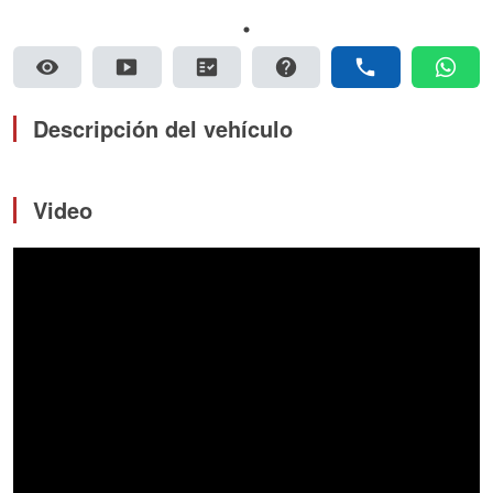
visibility
smart_display
fact_check
help
phone
whatsapp
Descripción del vehículo
Video