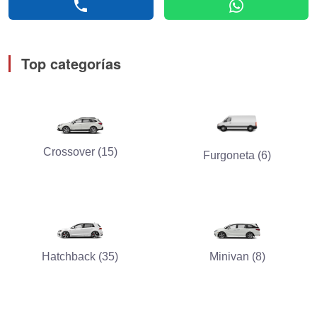
phone
whatsapp
Top categorías
Crossover (15)
Furgoneta (6)
Hatchback (35)
Minivan (8)