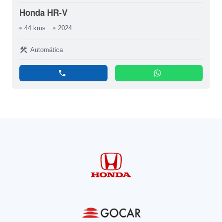
Honda HR-V
44 kms
2024
construction
Automática
phone
whatsapp