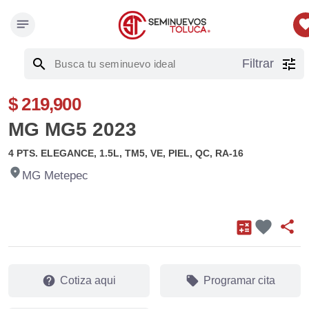
notes
favor
search
tune
Filtrar
$ 219,900
MG MG5 2023
4 PTS. ELEGANCE, 1.5L, TM5, VE, PIEL, QC, RA-16
fmd_good
MG Metepec
favorite
calculate
share
help
local_offer
Cotiza aqui
Programar cita