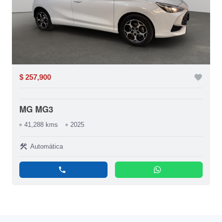
$ 257,900
favorite
MG MG3
41,288 kms
2025
construction
Automática
phone
whatsapp