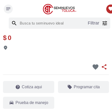
notes
favor
search
tune
Filtrar
$ 0
fmd_good
favorite
share
help
local_offer
Cotiza aqui
Programar cita
drive_eta
Prueba de manejo