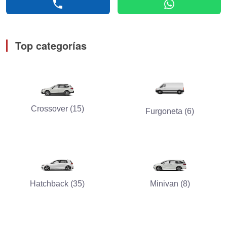
phone
whatsapp
Top categorías
Crossover (15)
Furgoneta (6)
Hatchback (35)
Minivan (8)