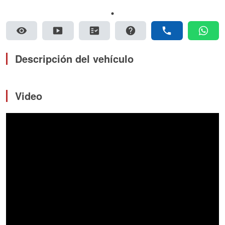
visibility
smart_display
fact_check
help
phone
whatsapp
Descripción del vehículo
Video