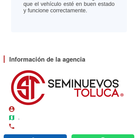
que el vehículo esté en buen estado
y funcione correctamente.
Información de la agencia
account_circle
map
, 
phone