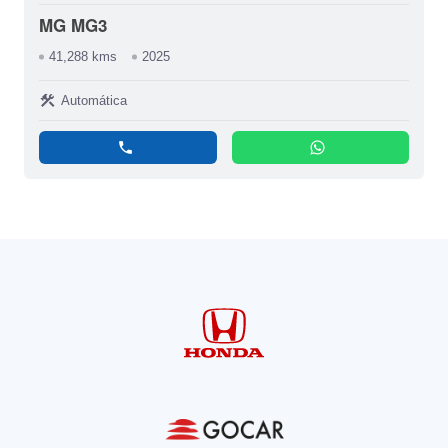
MG MG3
41,288 kms
2025
construction
Automática
phone
whatsapp