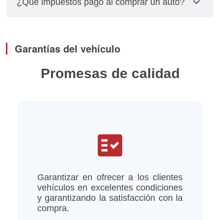
expand_more
¿Qué impuestos pago al comprar un auto?
relacionados con placas, cambios de propietarios
y pagos de impuestos los debes gestionar
El impuesto se calcula multiplicando el valor total
personalmente.
del vehículo por el factor de depreciación,
Garantías del vehículo
tomando en cuenta el año del modelo del vehículo
Promesas de calidad
fact_check
Garantizar en ofrecer a los clientes
vehículos en excelentes condiciones
y garantizando la satisfacción con la
compra.