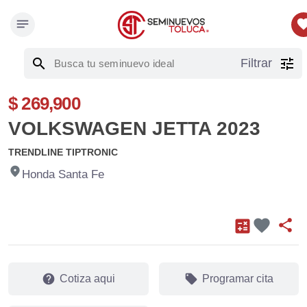
notes
favor
search
tune
Filtrar
$ 269,900
VOLKSWAGEN JETTA 2023
TRENDLINE TIPTRONIC
fmd_good
Honda Santa Fe
favorite
calculate
share
help
local_offer
Cotiza aqui
Programar cita