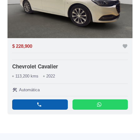
$ 228,900
favorite
Chevrolet Cavalier
113,200 kms
2022
construction
Automática
phone
whatsapp