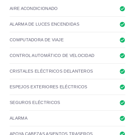
check_circle
AIRE ACONDICIONADO
check_circle
ALARMA DE LUCES ENCENDIDAS
check_circle
COMPUTADORA DE VIAJE
check_circle
CONTROL AUTOMÁTICO DE VELOCIDAD
check_circle
CRISTALES ELÉCTRICOS DELANTEROS
check_circle
ESPEJOS EXTERIORES ELÉCTRICOS
check_circle
SEGUROS ELÉCTRICOS
check_circle
ALARMA
check_circle
APOYA CABEZAS ASIENTOS TRASEROS