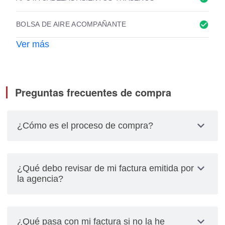
check_circle
BOLSA DE AIRE ACOMPAÑANTE
Ver más
Preguntas frecuentes de compra
expand_more
¿Cómo es el proceso de compra?
• Realizar la prueba de manejo
• Se te proporciona la propuesta económica
expand_more
¿Qué debo revisar de mi factura emitida por
• Llenar solicitud del financiamiento y se te
la agencia?
solicitaran documentos personales
• Solicitar depósito al cliente y acompañarlo a caja
Revisar los siguientes datos de la factura al ser
para su depósito.
entregada, Vehículo Seminuevo, marca, año,
expand_more
¿Qué pasa con mi factura si no la he
• Facturación de la unidad
serie, numero de motor, color, remplaza a la