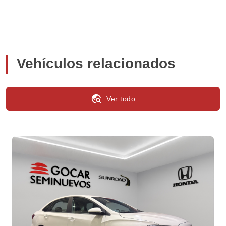
Vehículos relacionados
travel_explore
Ver todo