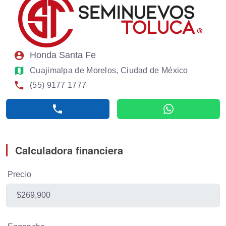
account_circle
Honda Santa Fe
map
Cuajimalpa de Morelos, Ciudad de México
phone
(55) 9177 1777
phone
whatsapp
Calculadora financiera
Precio