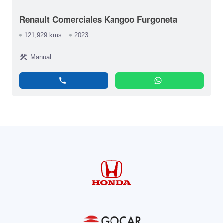
Renault Comerciales Kangoo Furgoneta
121,929 kms
2023
construction
Manual
phone
whatsapp