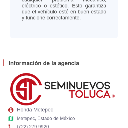
eléctrico o estético. Esto garantiza
que el vehículo esté en buen estado
y funcione correctamente.
Información de la agencia
account_circle
Honda Metepec
map
Metepec, Estado de México
phone
(722) 279 9920