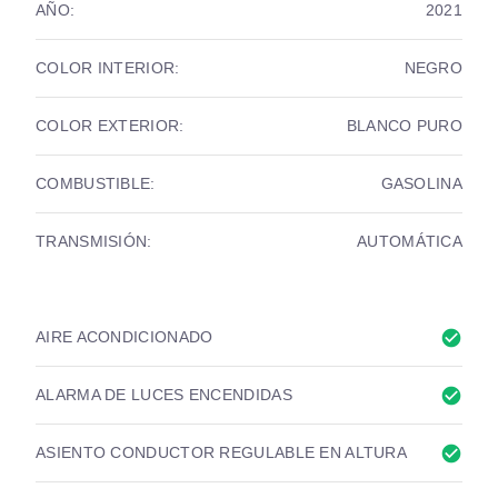
AÑO:
2021
COLOR INTERIOR:
NEGRO
COLOR EXTERIOR:
BLANCO PURO
COMBUSTIBLE:
GASOLINA
TRANSMISIÓN:
AUTOMÁTICA
check_circle
AIRE ACONDICIONADO
check_circle
ALARMA DE LUCES ENCENDIDAS
check_circle
ASIENTO CONDUCTOR REGULABLE EN ALTURA