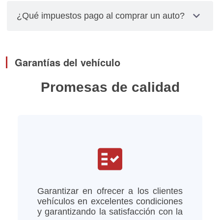
garantizan la propiedad de tu al auto, Los trámites
expand_more
¿Qué impuestos pago al comprar un auto?
relacionados con placas, cambios de propietarios
y pagos de impuestos los debes gestionar
El impuesto se calcula multiplicando el valor total
personalmente.
del vehículo por el factor de depreciación,
Garantías del vehículo
tomando en cuenta el año del modelo del vehículo
Promesas de calidad
fact_check
Garantizar en ofrecer a los clientes
vehículos en excelentes condiciones
y garantizando la satisfacción con la