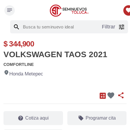
notes
favor
search
tune
Filtrar
$ 344,900
VOLKSWAGEN TAOS 2021
COMFORTLINE
fmd_good
Honda Metepec
favorite
calculate
share
help
local_offer
Cotiza aqui
Programar cita