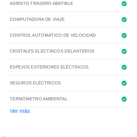
check_circle
ASIENTO TRASERO ABATIBLE
check_circle
COMPUTADORA DE VIAJE
check_circle
CONTROL AUTOMÁTICO DE VELOCIDAD
check_circle
CRISTALES ELÉCTRICOS DELANTEROS
check_circle
ESPEJOS EXTERIORES ELÉCTRICOS
check_circle
SEGUROS ELÉCTRICOS
check_circle
TERMÓMETRO AMBIENTAL
Ver más