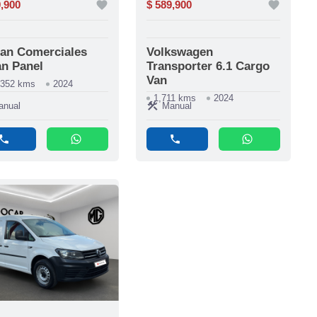
9,900
favorite
$ 589,900
favorite
an Comerciales
Volkswagen
n Panel
Transporter 6.1 Cargo
Van
,352 kms
2024
1,711 kms
2024
construction
anual
Manual
phone
whatsapp
phone
whatsapp