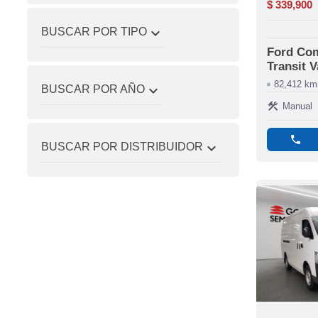
$ 339,900
expand_more
BUSCAR POR TIPO
Ford Com
Transit 
82,412 km
expand_more
BUSCAR POR AÑO
construction
Manual
phone
expand_more
BUSCAR POR DISTRIBUIDOR