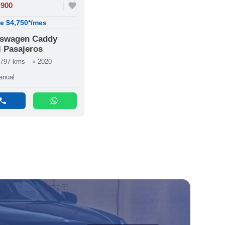
,900
favorite
e $4,750*/mes
kswagen Caddy
 Pasajeros
,797 kms
2020
anual
phone
whatsapp