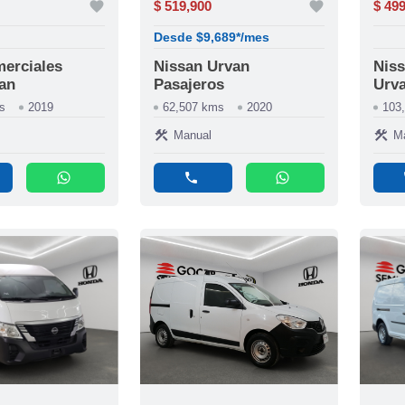
favorite
$ 519,900
favorite
$ 49
Desde $9,689*/mes
erciales
Nissan Urvan
Niss
Van
Pasajeros
Urva
s
2019
62,507 kms
2020
103
construction
construction
Manual
M
whatsapp
phone
whatsapp