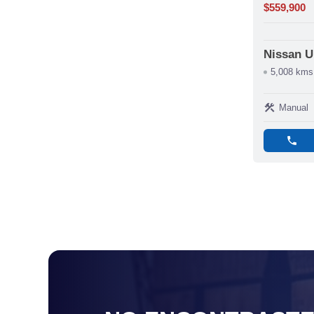
$559,900
Nissan 
5,008 kms
construction
Manual
phone