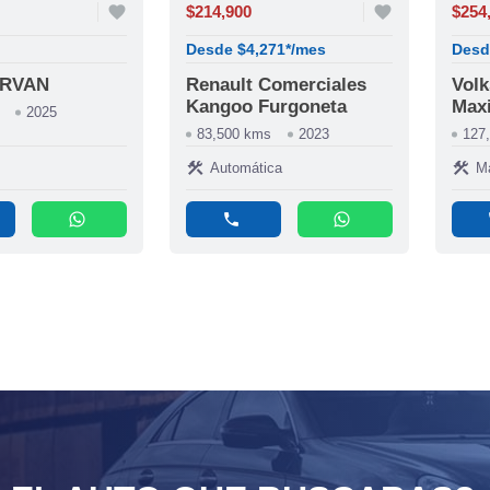
favorite
$214,900
favorite
$254
Desde $4,271*/mes
Desd
URVAN
Renault Comerciales
Vol
Kangoo Furgoneta
Maxi
2025
83,500 kms
2023
127
construction
construction
Automática
M
whatsapp
phone
whatsapp