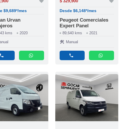
9,900
favorite
$ 329,900
favorite
e $9,689*/mes
Desde $6,148*/mes
an Urvan
Peugeot Comerciales
jeros
Expert Panel
843 kms
2020
89,640 kms
2021
construction
anual
Manual
phone
whatsapp
phone
whatsapp