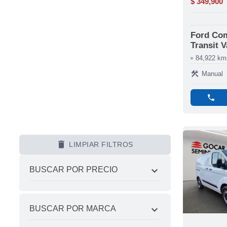
$ 349,900
Ford Com
Transit 
84,922 km
construction
Manual
phone
delete
LIMPIAR FILTROS
expand_more
BUSCAR POR PRECIO
expand_more
BUSCAR POR MARCA