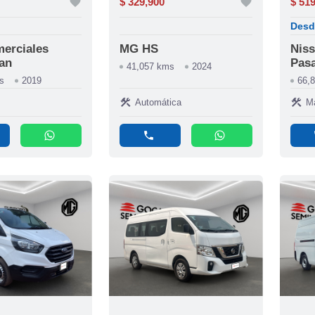
favorite
$ 329,900
favorite
$ 51
Desd
erciales
MG HS
Niss
Van
Pasa
41,057 kms
2024
s
2019
66,
construction
construction
Automática
M
whatsapp
phone
whatsapp