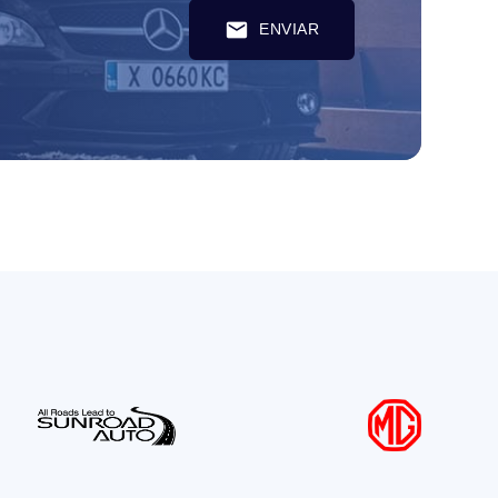
mail
ENVIAR