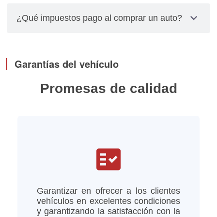
garantizan la propiedad de tu al auto, Los trámites
expand_more
¿Qué impuestos pago al comprar un auto?
relacionados con placas, cambios de propietarios
y pagos de impuestos los debes gestionar
El impuesto se calcula multiplicando el valor total
personalmente.
del vehículo por el factor de depreciación,
Garantías del vehículo
tomando en cuenta el año del modelo del vehículo
Promesas de calidad
fact_check
Garantizar en ofrecer a los clientes
vehículos en excelentes condiciones
y garantizando la satisfacción con la