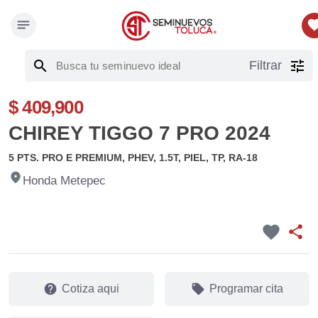
notes
favor
search
tune
Filtrar
$ 409,900
CHIREY TIGGO 7 PRO 2024
5 PTS. PRO E PREMIUM, PHEV, 1.5T, PIEL, TP, RA-18
fmd_good
Honda Metepec
favorite
share
help
local_offer
Cotiza aqui
Programar cita