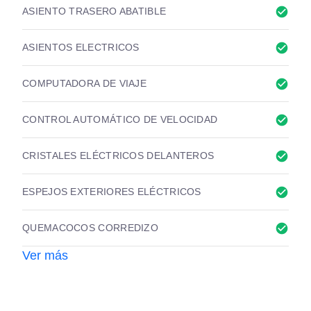
check_circle
ASIENTO TRASERO ABATIBLE
check_circle
ASIENTOS ELECTRICOS
check_circle
COMPUTADORA DE VIAJE
check_circle
CONTROL AUTOMÁTICO DE VELOCIDAD
check_circle
CRISTALES ELÉCTRICOS DELANTEROS
check_circle
ESPEJOS EXTERIORES ELÉCTRICOS
check_circle
QUEMACOCOS CORREDIZO
Ver más