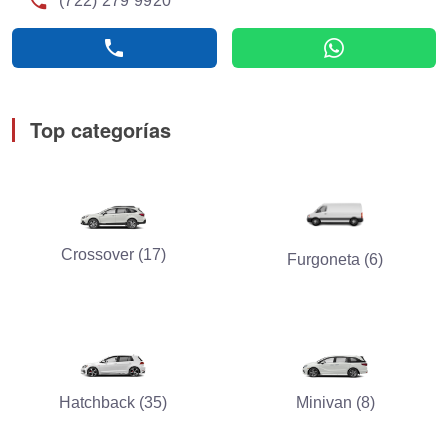
phone
(722) 279 9920
phone
whatsapp
Top categorías
Crossover (17)
Furgoneta (6)
Hatchback (35)
Minivan (8)