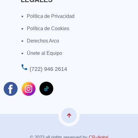
Política de Privacidad
Política de Cookies
Derechos Arco
Únete al Equipo
phone
(722) 946 2614
arrow_upward
© 2023 all rights reserved by
CP-digital