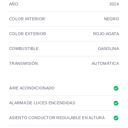
AÑO:
2024
COLOR INTERIOR:
NEGRO
COLOR EXTERIOR:
ROJO AGATA
COMBUSTIBLE:
GASOLINA
TRANSMISIÓN:
AUTOMÁTICA
check_circle
AIRE ACONDICIONADO
check_circle
ALARMA DE LUCES ENCENDIDAS
check_circle
ASIENTO CONDUCTOR REGULABLE EN ALTURA