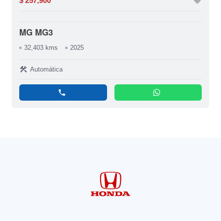
$ 257,900
favorite
MG MG3
32,403 kms
2025
construction
Automática
phone
whatsapp