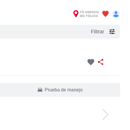
TÚ AGENCIA
MG TOLUCA
tune
Filtrar
favorite
share
drive_eta
Prueba de manejo