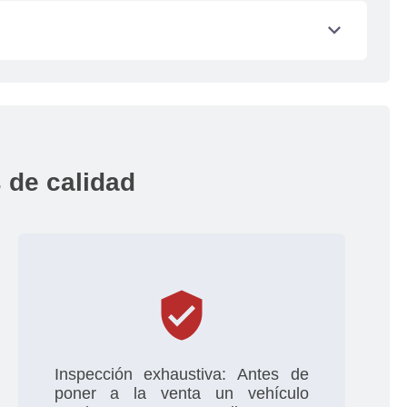
s y pagos de impuestos los debes gestionar
expand_more
l del vehículo por el factor de depreciación,
o
 de calidad
verified_user
Inspección exhaustiva: Antes de
poner a la venta un vehículo