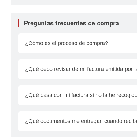
Preguntas frecuentes de compra
¿Cómo es el proceso de compra?
• Realizar la prueba de manejo
• Se te proporciona la propuesta económica
¿Qué debo revisar de mi factura emitida por 
• Llenar solicitud del financiamiento y se te sol
• Solicitar depósito al cliente y acompañarlo a ca
Revisar los siguientes datos de la factura al se
• Facturación de la unidad
numero de motor, color, remplaza a la factura e
¿Qué pasa con mi factura si no la he recogid
fecha, pedimento de importación aduana y clave 
Es importante que te comuniques directamente c
¿Qué documentos me entregan cuando reciba
Te entregamos todos los documentos que garantiz