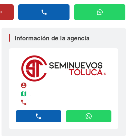
phone
whatsapp
UI
Información de la agencia
account_circle
map
, 
phone
phone
whatsapp