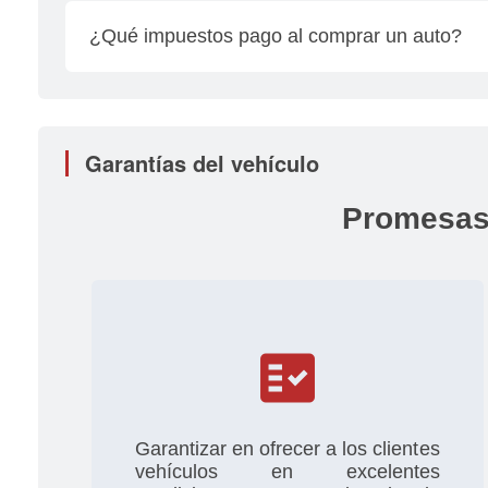
relacionados con placas, cambios de propietario
¿Qué impuestos pago al comprar un auto?
personalmente.
El impuesto se calcula multiplicando el valor tota
tomando en cuenta el año del modelo del vehícul
Garantías del vehículo
Promesas
fact_check
Garantizar en ofrecer a los clientes
vehículos en excelentes