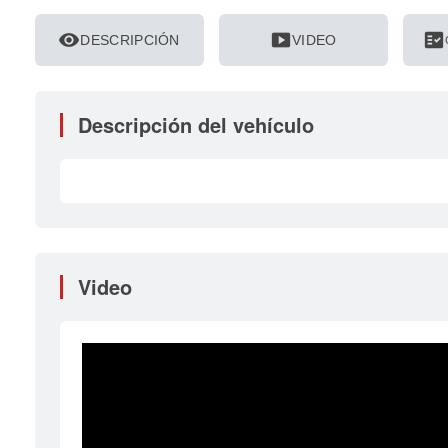
visibility
smart_display
fact_check
DESCRIPCIÓN
VIDEO
Descripción del vehículo
Video