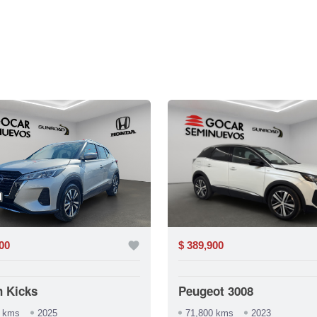
00
favorite
$ 389,900
n Kicks
Peugeot 3008
4 kms
2025
71,800 kms
2023