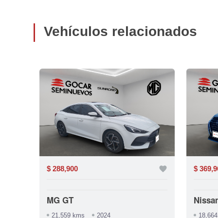
Vehículos relacionados
favorite
$ 288,900
favorite
$ 369,9
MG GT
Nissa
21,559 kms
2024
18,66