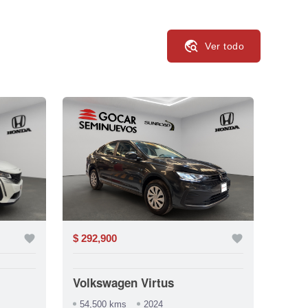
travel_explore
Ver todo
favorite
$ 292,900
favorite
$ 277
Volkswagen Virtus
MG 
54,500 kms
2024
35,3