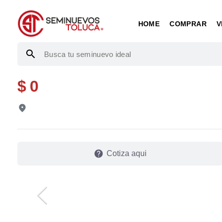
HOME
COMPRAR
V
search
$ 0
fmd_good
help
Cotiza aqui