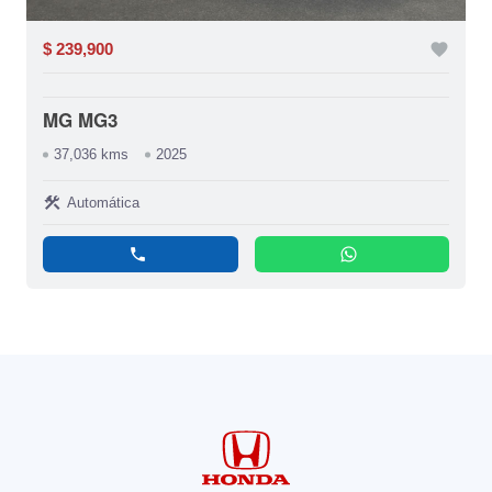
$ 239,900
favorite
MG MG3
37,036 kms
2025
construction
Automática
phone
whatsapp