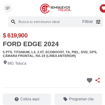
notes
favor
search
tune
Filtrar
$ 619,900
FORD EDGE 2024
5 PTS. TITANIUM, L4, 2.0T, ECOBOOST, TA, PIEL, DVD, GPS,
CÁMARA FRONTAL, RA-19 (LÍNEA ANTERIOR)
fmd_good
MG Toluca
favorite
share
help
local_offer
Cotiza aqui
Programar cita