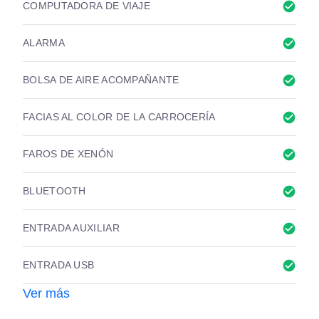
check_circle
COMPUTADORA DE VIAJE
check_circle
ALARMA
check_circle
BOLSA DE AIRE ACOMPAÑANTE
check_circle
FACIAS AL COLOR DE LA CARROCERÍA
check_circle
FAROS DE XENÓN
check_circle
BLUETOOTH
check_circle
ENTRADA AUXILIAR
check_circle
ENTRADA USB
Ver más