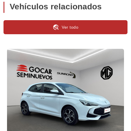
Vehículos relacionados
travel_explore
Ver todo