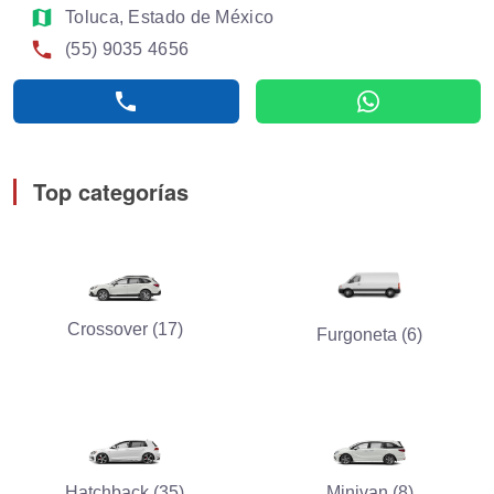
map
Toluca, Estado de México
phone
(55) 9035 4656
phone
whatsapp
Top categorías
Crossover (17)
Furgoneta (6)
Hatchback (35)
Minivan (8)