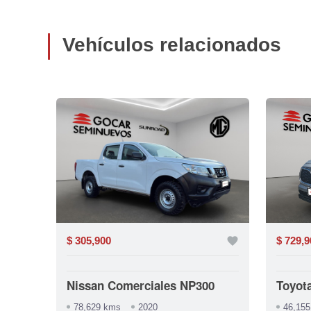
Vehículos relacionados
favorite
$ 305,900
favorite
$ 729,9
 Van
Nissan Comerciales NP300
Toyot
78,629 kms
2020
46,15