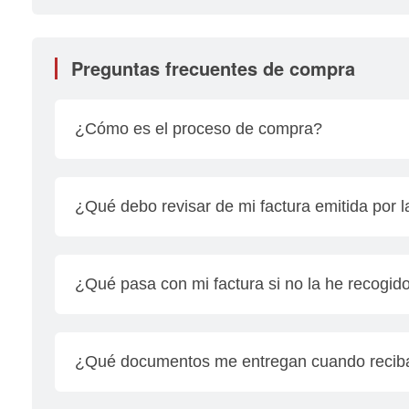
Preguntas frecuentes de compra
¿Cómo es el proceso de compra?
• Realizar la prueba de manejo
• Se te proporciona la propuesta económica
¿Qué debo revisar de mi factura emitida por 
• Llenar solicitud del financiamiento y se te sol
• Solicitar depósito al cliente y acompañarlo a ca
Revisar los siguientes datos de la factura al se
• Facturación de la unidad
numero de motor, color, remplaza a la factura e
¿Qué pasa con mi factura si no la he recogid
fecha, pedimento de importación aduana y clave 
Es importante que te comuniques directamente c
¿Qué documentos me entregan cuando reciba
Te entregamos todos los documentos que garantiz