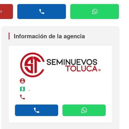
phone
whatsapp
UI
Información de la agencia
account_circle
map
, 
phone
phone
whatsapp