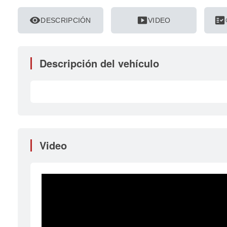
visibility
smart_display
fact_check
DESCRIPCIÓN
VIDEO
Descripción del vehículo
Video