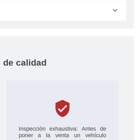
s y pagos de impuestos los debes gestionar
expand_more
l del vehículo por el factor de depreciación,
o
 de calidad
verified_user
Inspección exhaustiva: Antes de
poner a la venta un vehículo