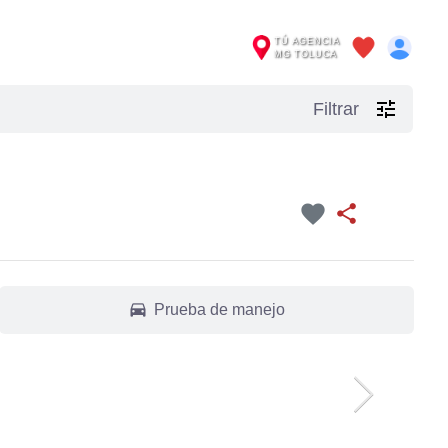
TÚ AGENCIA
MG TOLUCA
tune
Filtrar
favorite
share
drive_eta
Prueba de manejo