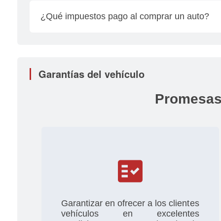
relacionados con placas, cambios de propietario
¿Qué impuestos pago al comprar un auto?
personalmente.
El impuesto se calcula multiplicando el valor tota
tomando en cuenta el año del modelo del vehícul
Garantías del vehículo
Promesas
fact_check
Garantizar en ofrecer a los clientes
vehículos en excelentes