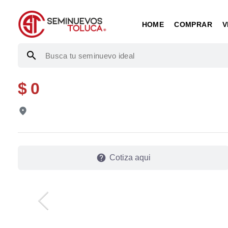
HOME
COMPRAR
V
search
$ 0
fmd_good
help
Cotiza aqui