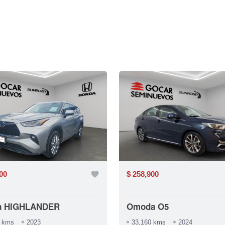
00
favorite
$ 258,900
a HIGHLANDER
Omoda O5
5 kms
2023
33,160 kms
2024