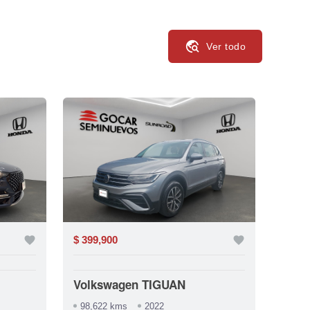
travel_explore
Ver todo
favorite
$ 399,900
favorite
$ 238
Volkswagen TIGUAN
MG 
98,622 kms
2022
82,2