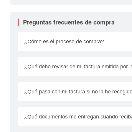
Preguntas frecuentes de compra
¿Cómo es el proceso de compra?
• Realizar la prueba de manejo
• Se te proporciona la propuesta económica
¿Qué debo revisar de mi factura emitida por 
• Llenar solicitud del financiamiento y se te sol
• Solicitar depósito al cliente y acompañarlo a ca
Revisar los siguientes datos de la factura al se
• Facturación de la unidad
numero de motor, color, remplaza a la factura e
¿Qué pasa con mi factura si no la he recogid
fecha, pedimento de importación aduana y clave 
Es importante que te comuniques directamente c
¿Qué documentos me entregan cuando reciba
Te entregamos todos los documentos que garantiz