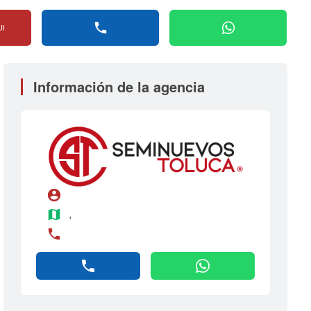
phone
whatsapp
UI
Información de la agencia
account_circle
map
, 
phone
phone
whatsapp