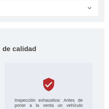
s y pagos de impuestos los debes gestionar
expand_more
l del vehículo por el factor de depreciación,
o
 de calidad
verified_user
Inspección exhaustiva: Antes de
poner a la venta un vehículo