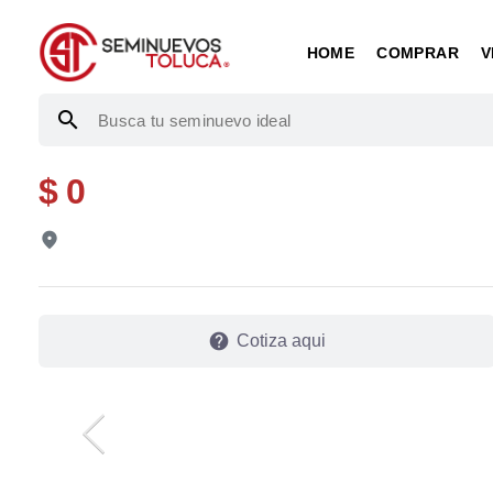
HOME
COMPRAR
V
search
$ 0
fmd_good
help
Cotiza aqui