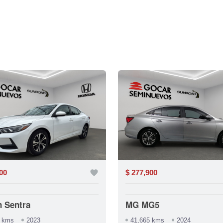
00
favorite
$ 277,900
n Sentra
MG MG5
0 kms
2023
41,665 kms
2024