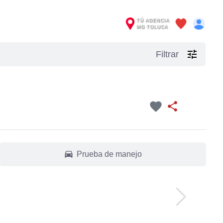
TÚ AGENCIA
MG TOLUCA
tune
Filtrar
favorite
share
drive_eta
Prueba de manejo