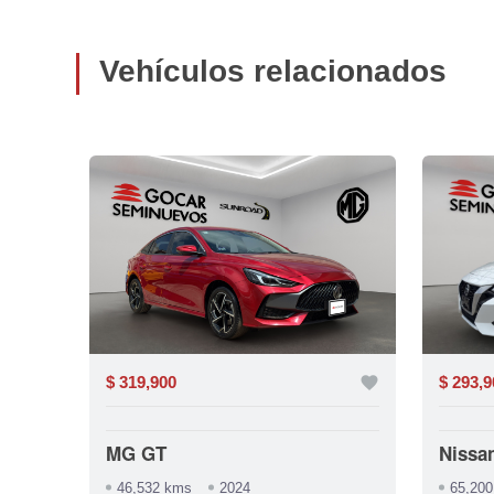
Vehículos relacionados
favorite
$ 319,900
favorite
$ 293,9
MG GT
Nissa
46,532 kms
2024
65,20