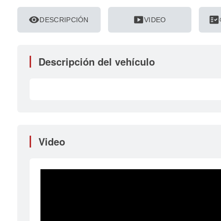
visibility
smart_display
fact_check
DESCRIPCIÓN
VIDEO
Descripción del vehículo
Video