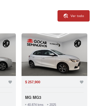
travel_explore
Ver todo
favorite
$ 257,900
favorite
$ 779
MG MG3
Bmw
40,874 kms
2025
94,4