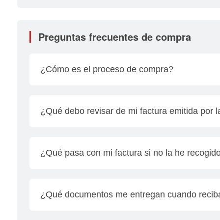
Preguntas frecuentes de compra
¿Cómo es el proceso de compra?
• Realizar la prueba de manejo
• Se te proporciona la propuesta económica
¿Qué debo revisar de mi factura emitida por 
• Llenar solicitud del financiamiento y se te sol
• Solicitar depósito al cliente y acompañarlo a ca
Revisar los siguientes datos de la factura al se
• Facturación de la unidad
numero de motor, color, remplaza a la factura e
¿Qué pasa con mi factura si no la he recogid
fecha, pedimento de importación aduana y clave 
Es importante que te comuniques directamente c
¿Qué documentos me entregan cuando reciba
Te entregamos todos los documentos que garantiz