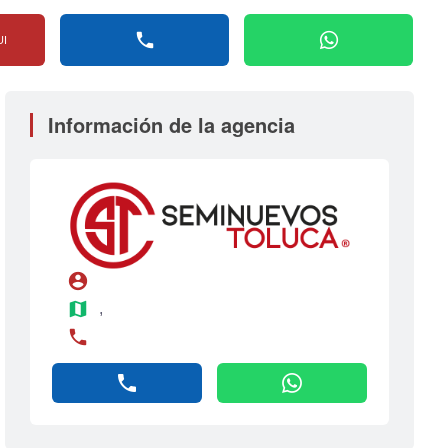
phone
whatsapp
UI
Información de la agencia
account_circle
map
, 
phone
phone
whatsapp