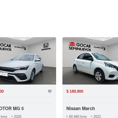
00
favorite
$ 189,900
OTOR MG 5
Nissan March
9 kms
2026
60,940 kms
2022