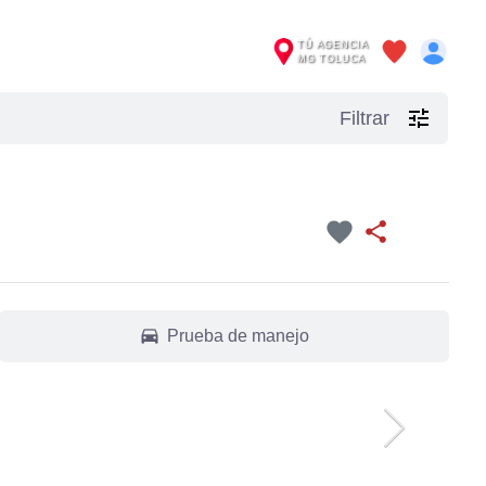
TÚ AGENCIA
MG TOLUCA
tune
Filtrar
favorite
share
drive_eta
Prueba de manejo