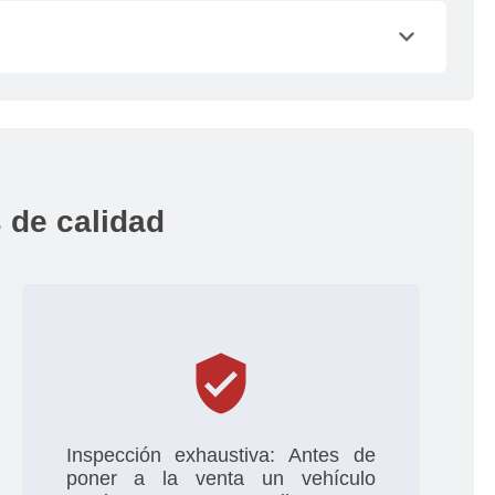
s y pagos de impuestos los debes gestionar
expand_more
l del vehículo por el factor de depreciación,
o
 de calidad
verified_user
Inspección exhaustiva: Antes de
poner a la venta un vehículo