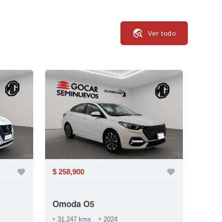
travel_explore
Ver todo
favorite
$ 258,900
favorite
$ 292
Omoda O5
Volk
31,247 kms
2024
56,7