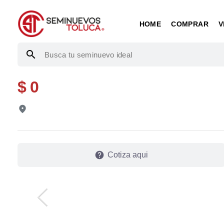
HOME
COMPRAR
V
search
$ 0
fmd_good
help
Cotiza aqui