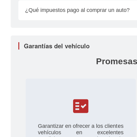
relacionados con placas, cambios de propietario
¿Qué impuestos pago al comprar un auto?
personalmente.
El impuesto se calcula multiplicando el valor tota
tomando en cuenta el año del modelo del vehícul
Garantías del vehículo
Promesas
fact_check
Garantizar en ofrecer a los clientes
vehículos en excelentes