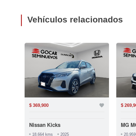
Vehículos relacionados
favorite
$ 369,900
favorite
$ 269,9
Nissan Kicks
MG M
18,664 kms
2025
20,95