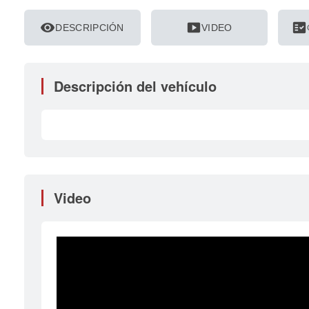
visibility
smart_display
fact_check
DESCRIPCIÓN
VIDEO
Descripción del vehículo
Video