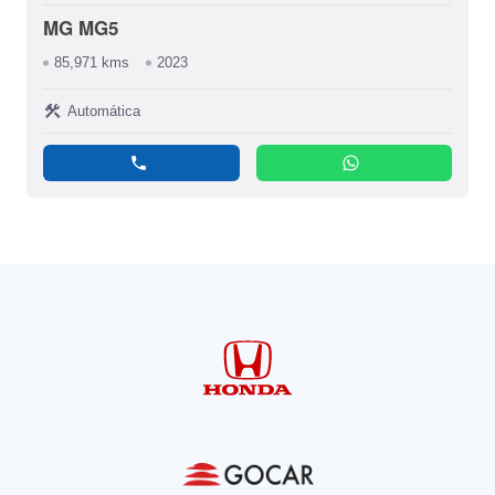
MG MG5
85,971 kms
2023
construction
Automática
phone
whatsapp