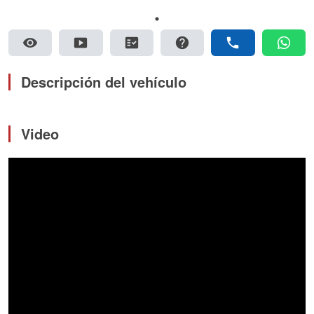
visibility
smart_display
fact_check
help
phone
whatsapp
Descripción del vehículo
Video