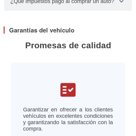
expand_more
¿Qué impuestos pago al comprar un auto?
relacionados con placas, cambios de propietarios
y pagos de impuestos los debes gestionar
El impuesto se calcula multiplicando el valor total
personalmente.
del vehículo por el factor de depreciación,
Garantías del vehículo
tomando en cuenta el año del modelo del vehículo
Promesas de calidad
fact_check
Garantizar en ofrecer a los clientes
vehículos en excelentes condiciones
y garantizando la satisfacción con la
compra.