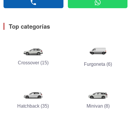
phone
whatsapp
Top categorías
Crossover (15)
Furgoneta (6)
Hatchback (35)
Minivan (8)