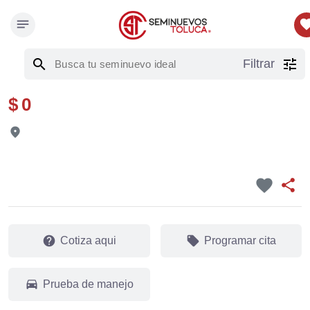
notes
favor
search
tune
Filtrar
$ 0
fmd_good
favorite
share
help
local_offer
Cotiza aqui
Programar cita
drive_eta
Prueba de manejo