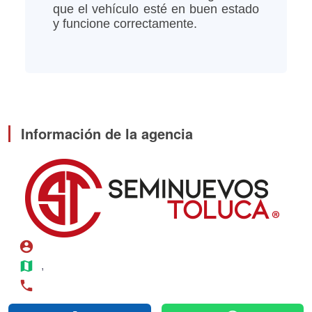
que el vehículo esté en buen estado
y funcione correctamente.
Información de la agencia
account_circle
map
, 
phone