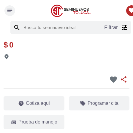
notes
favor
search
tune
Filtrar
$ 0
fmd_good
favorite
share
help
local_offer
Cotiza aqui
Programar cita
drive_eta
Prueba de manejo