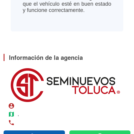
que el vehículo esté en buen estado
y funcione correctamente.
Información de la agencia
account_circle
map
, 
phone