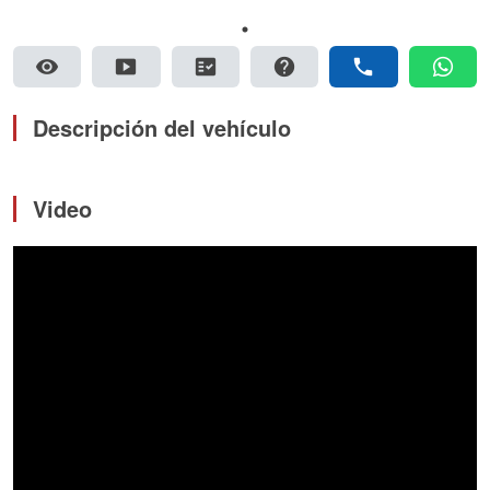
visibility
smart_display
fact_check
help
phone
whatsapp
Descripción del vehículo
Video