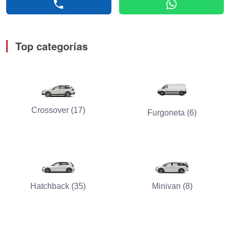
phone
whatsapp
Top categorías
Crossover (17)
Furgoneta (6)
Hatchback (35)
Minivan (8)