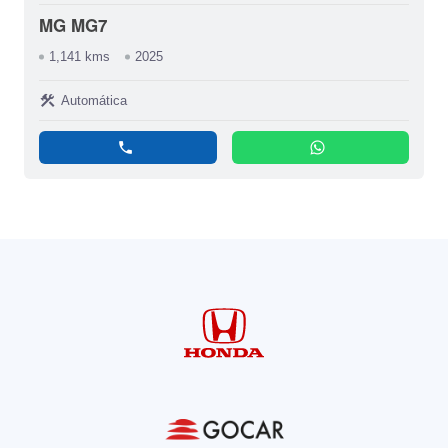
MG MG7
1,141 kms
2025
construction
Automática
phone
whatsapp