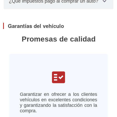
expand_more
¿Qué impuestos pago al comprar un auto?
relacionados con placas, cambios de propietarios
y pagos de impuestos los debes gestionar
El impuesto se calcula multiplicando el valor total
personalmente.
del vehículo por el factor de depreciación,
Garantías del vehículo
tomando en cuenta el año del modelo del vehículo
Promesas de calidad
fact_check
Garantizar en ofrecer a los clientes
vehículos en excelentes condiciones
y garantizando la satisfacción con la
compra.