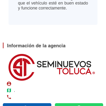
que el vehículo esté en buen estado
y funcione correctamente.
Información de la agencia
account_circle
map
, 
phone