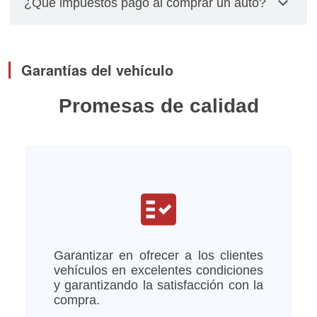
expand_more
¿Qué impuestos pago al comprar un auto?
relacionados con placas, cambios de propietarios
y pagos de impuestos los debes gestionar
El impuesto se calcula multiplicando el valor total
personalmente.
del vehículo por el factor de depreciación,
Garantías del vehículo
tomando en cuenta el año del modelo del vehículo
Promesas de calidad
fact_check
Garantizar en ofrecer a los clientes
vehículos en excelentes condiciones
y garantizando la satisfacción con la
compra.