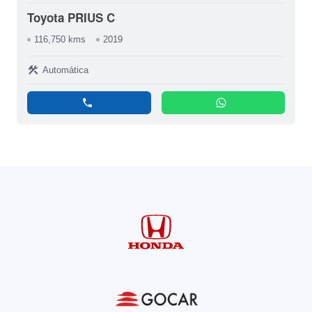
Toyota PRIUS C
116,750 kms
2019
construction
Automática
phone
whatsapp