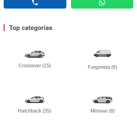
phone
whatsapp
Top categorías
Crossover (15)
Furgoneta (6)
Hatchback (35)
Minivan (8)