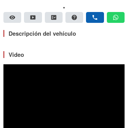
visibility
smart_display
fact_check
help
phone
whatsapp
Descripción del vehículo
Video