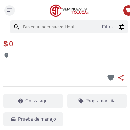
notes
favor
search
tune
Filtrar
$ 0
fmd_good
favorite
share
help
local_offer
Cotiza aqui
Programar cita
drive_eta
Prueba de manejo