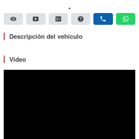
visibility
smart_display
fact_check
help
phone
whatsapp
Descripción del vehículo
Video