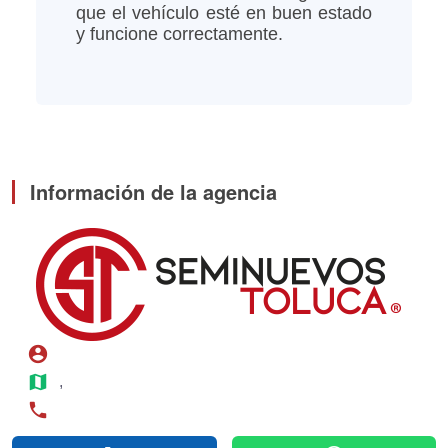
que el vehículo esté en buen estado
y funcione correctamente.
Información de la agencia
account_circle
map
, 
phone