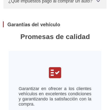
expand_more
¿Qué impuestos pago al comprar un auto?
relacionados con placas, cambios de propietarios
y pagos de impuestos los debes gestionar
El impuesto se calcula multiplicando el valor total
personalmente.
del vehículo por el factor de depreciación,
Garantías del vehículo
tomando en cuenta el año del modelo del vehículo
Promesas de calidad
fact_check
Garantizar en ofrecer a los clientes
vehículos en excelentes condiciones
y garantizando la satisfacción con la
compra.