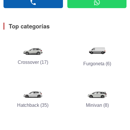
phone
whatsapp
Top categorías
Crossover (17)
Furgoneta (6)
Hatchback (35)
Minivan (8)