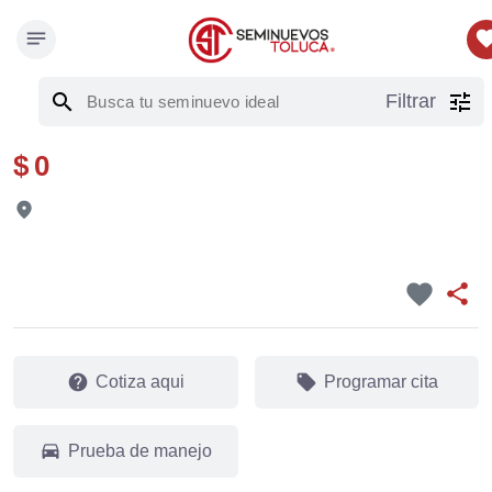
notes
favor
search
tune
Filtrar
$ 0
fmd_good
favorite
share
help
local_offer
Cotiza aqui
Programar cita
drive_eta
Prueba de manejo