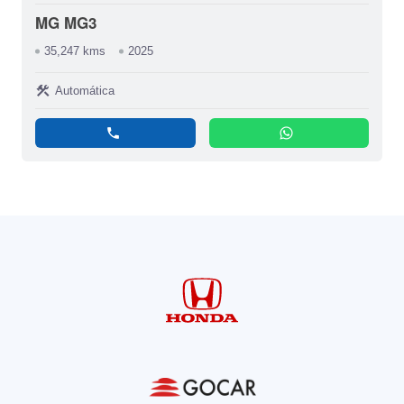
MG MG3
35,247 kms
2025
construction
Automática
phone
whatsapp