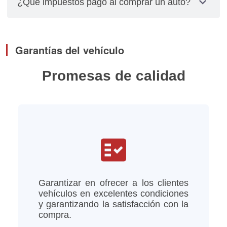
expand_more
¿Qué impuestos pago al comprar un auto?
relacionados con placas, cambios de propietarios
y pagos de impuestos los debes gestionar
El impuesto se calcula multiplicando el valor total
personalmente.
del vehículo por el factor de depreciación,
Garantías del vehículo
tomando en cuenta el año del modelo del vehículo
Promesas de calidad
fact_check
Garantizar en ofrecer a los clientes
vehículos en excelentes condiciones
y garantizando la satisfacción con la
compra.