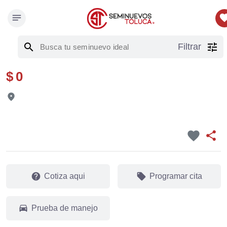
notes
favor
search
tune
Filtrar
$ 0
fmd_good
favorite
share
help
local_offer
Cotiza aqui
Programar cita
drive_eta
Prueba de manejo