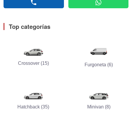
phone
whatsapp
Top categorías
Crossover (15)
Furgoneta (6)
Hatchback (35)
Minivan (8)