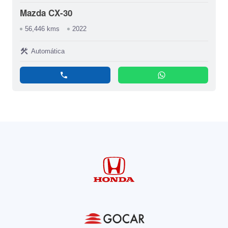
Mazda CX-30
56,446 kms
2022
construction
Automática
phone
whatsapp