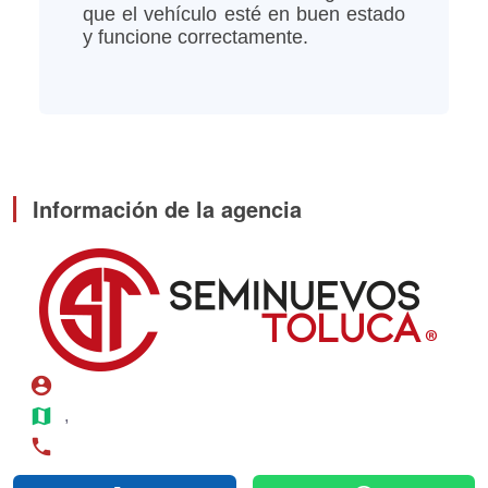
que el vehículo esté en buen estado
y funcione correctamente.
Información de la agencia
account_circle
map
, 
phone