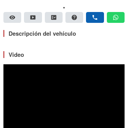
visibility
smart_display
fact_check
help
phone
whatsapp
Descripción del vehículo
Video