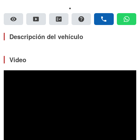
visibility
smart_display
fact_check
help
phone
whatsapp
Descripción del vehículo
Video