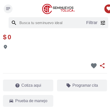
notes
favor
search
tune
Filtrar
$ 0
fmd_good
favorite
share
help
local_offer
Cotiza aqui
Programar cita
drive_eta
Prueba de manejo