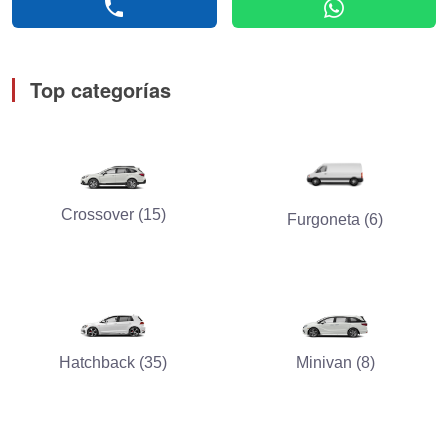
phone
whatsapp
Top categorías
Crossover (15)
Furgoneta (6)
Hatchback (35)
Minivan (8)