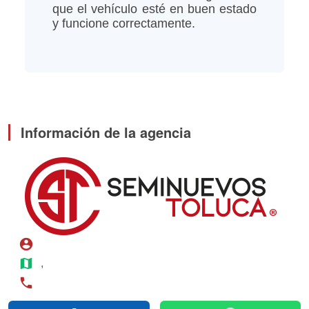
que el vehículo esté en buen estado
y funcione correctamente.
Información de la agencia
account_circle
map
, 
phone