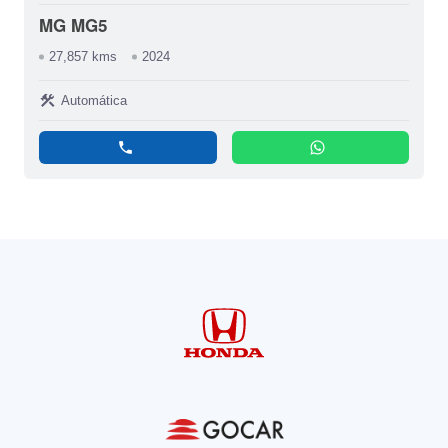
MG MG5
27,857 kms
2024
construction
Automática
phone
whatsapp