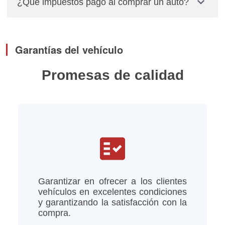
expand_more
¿Qué impuestos pago al comprar un auto?
relacionados con placas, cambios de propietarios
y pagos de impuestos los debes gestionar
El impuesto se calcula multiplicando el valor total
personalmente.
del vehículo por el factor de depreciación,
Garantías del vehículo
tomando en cuenta el año del modelo del vehículo
Promesas de calidad
fact_check
Garantizar en ofrecer a los clientes
vehículos en excelentes condiciones
y garantizando la satisfacción con la
compra.